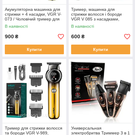
Акумуляторна машинка для
Тример, машинка для
стрижки + 4 насадки, VGR V-
стрижки волосся і бороди
073 / Чоловічий тример для
VGR V 085 з насадками,
стрижки / Бездротовий
акумуляторний
В наявності
В наявності
триммер
900
600
₴
₴
Купити
Купити
Тример для стрижки волосся
Универсальная
та бороди VGR V-989,
электробритва Триммер 3 в 1