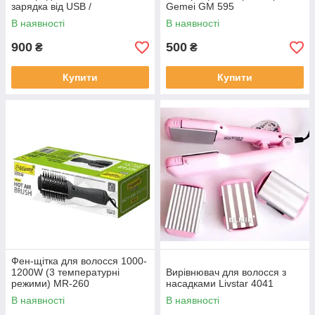
зарядка від USB /
Gemei GM 595
Акумуляторна машинка для
В наявності
В наявності
стрижки з насадками
900
500
₴
₴
Купити
Купити
Фен-щітка для волосся 1000-
1200W (3 температурні
Вирівнювач для волосся з
режими) MR-260
насадками Livstar 4041
В наявності
В наявності