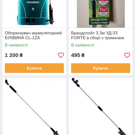
Обприскувач акумуляторний
Брандспойт 3,3м УД-33
БУКВИНА CL-12A
FORTE в сборі з тримачем
В наявності
В наявності
1 200
495
₴
₴
Купити
Купити