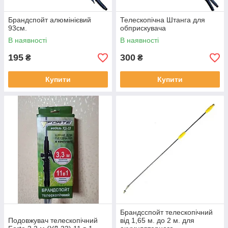
Брандспойт алюмінієвий
Телескопічна Штанга для
93см.
обприскувача
В наявності
В наявності
195
300
₴
₴
Купити
Купити
Брандсспойт телескопічний
Подовжувач телескопічний
від 1,65 м. до 2 м. для