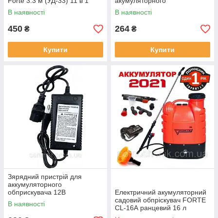
Forte 3.3 м (УД-33) 11 в 1
акумуляторного
обприскувача
В наявності
В наявності
450
264
₴
₴
Купити
Купити
Зярядний пристрій для
аккумуляторного
обприскувача 12В
Електричний акумуляторний
садовий обпріскувач FORTE
В наявності
CL-16А ранцевий 16 л