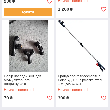
230
Немає в наявності
₴
1 200
₴
Купити
Набір насадок 3шт. для
Брандсспойт телескопічна
акумуляторного
Forte УД-10 неіржавка сталь
обприскувача
1 м (BP73731)
Немає в наявності
Немає в наявності
70
300
₴
₴