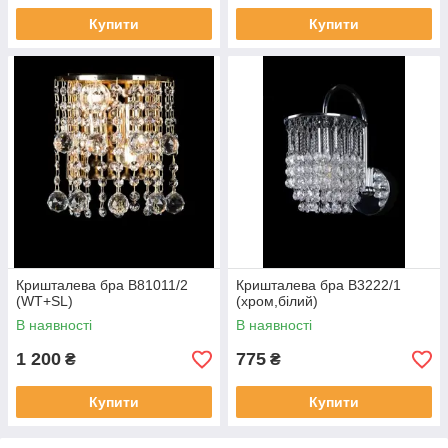
Купити
Купити
Кришталева бра B81011/2
Кришталева бра B3222/1
(WT+SL)
(хром,білий)
В наявності
В наявності
1 200
775
₴
₴
Купити
Купити