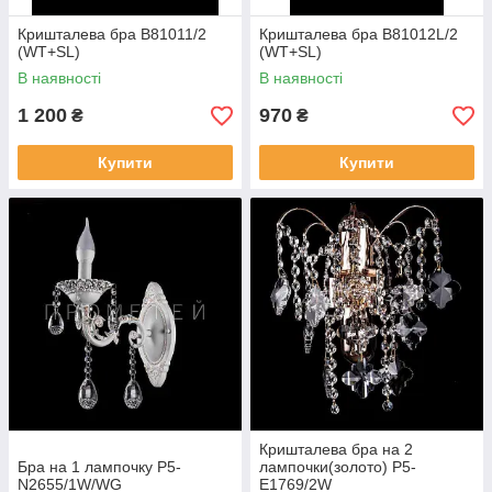
Кришталева бра B81011/2
Кришталева бра B81012L/2
(WT+SL)
(WT+SL)
В наявності
В наявності
1 200
970
₴
₴
Купити
Купити
Кришталева бра на 2
Бра на 1 лампочку P5-
лампочки(золото) P5-
N2655/1W/WG
E1769/2W