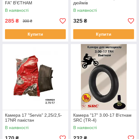
FA" В'ЄТНАМ
дюймів
В наявності
В наявності
285
325
₴
₴
300 ₴
Купити
Купити
Камера 17 "Servis" 2,25/2,5-
Камера "17" 3.00-17 В'єтнам
17NR пакістан
SRC (TR-4)
В наявності
В наявності
170
232
₴
₴