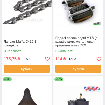
Педалі велосипедні МТВ (з
Ланцюг MaYa C410 1
катафотами, метал, овал,
швидкість
прорезиновые) YKX
В наявності
В наявності
175,75
114
₴
₴
185 ₴
120 ₴
Купити
Купити
–5%
–5%