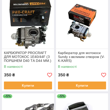
КАРБЮРАТОР PROCRAFT
Карбюратор для мотокоси
ДЛЯ МОТОКОС 1E40/44F (З
Sundy з великим отвором (V-
ПОРШНЕМ D40 ТА D44 ММ.)
K-KARS)
ВЕЛИКИЙ ОТВІР
В наявності
В наявності
350
350
₴
₴
Купити
Купити
–5%
–5%