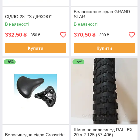
Велосипедне сідло GRAND
СІДЛО 28" "З ДІРКОЮ"
STAR
В наявності
В наявності
332,50
370,50
₴
₴
350 ₴
390 ₴
Купити
Купити
–5%
–5%
Шина на велосипед RALLEX
Велосипедна сідло Crossride
20 х 2.125 (57-406)