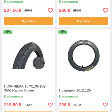
В наявності
В наявності
237,50
266
₴
₴
250 ₴
280 ₴
Купити
Купити
–5%
–5%
ПОКРИШКА 18"Х1,95 (52-
355) Racing Power
Покришка 16х2.125
В наявності
В наявності
218,50
228
₴
₴
230 ₴
240 ₴