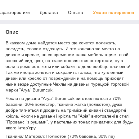
арактеристики
Доставка
Оплата
Умови повернення
Опис
В каждом доме найдется место где хочется полежать,
посидеть, словом отдохнуть. И это конечно же место на
диване и кресле, но со временем наша мебель теряет свой
внешний вид, цвет, на ткани появляются потертости, ну а
если в доме есть коты или собаки то дело вообще плачевно!
Так же иногда хочется и сохранить только, что купленный
диван или кресло от повреждений и на помощь приходят
ныне везде доступные Чехлы на диваны турецкой торговой
марки "Arya" Burumcuk.
Чохли на дивани "Arya" Burumcuk виготовляються з 70%
бавовни, 30% поліестер, тканина жатка (полікотон), дуже
добре тягнеться підходить на тримісний диван і стандартні
крісла. Чохли на дивани і крісла тм "Арія" виготовлені в стилі
"Прованс "з рушами", у пастельних тонах придатних для будь-
якого інтер'єру.
Тканина/ Матеріал: Полікотон (70% бавовна, 30% пе)