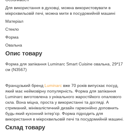
Для використання в духовці, можна використовувати в
мікрохвильовій печі, можна мити в посудомийній машині
Матеріал
Стекло
Форма
Овальна
Опис товару
Форма для запікання Luminarc Smart Cuisine овальна, 29*17
см (N3567)
Французький бренд
Luminarc
вже 70 років випускає посуд,
який має неймовірну популярність. Форма для запікання
Luminarc виготовлена з унікального жаростійкого опалового
скла. Вона міцна, проста у використанні та догляді. А
стриманий, мінімалістичний дизайн гармонійно доповнить
будь-який кухонний інтер'єр. Форма підходить для
використання в мікрохвильовій печі та посудомийній машині.
Склад товару