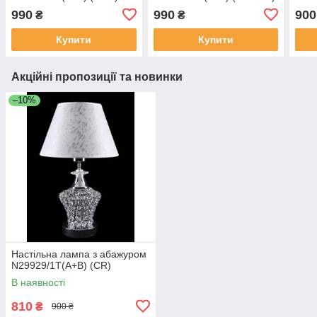
990
990
900
₴
₴
Купити
Купити
Акційні пропозиції та новинки
–10%
Настільна лампа з абажуром
N29929/1T(A+B) (CR)
В наявності
810
₴
900 ₴