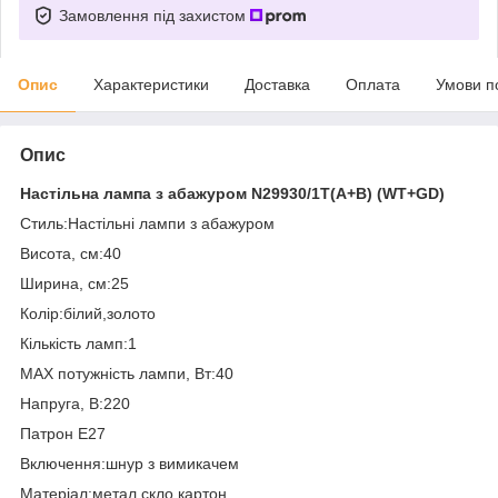
Замовлення під захистом
Опис
Характеристики
Доставка
Оплата
Умови п
Опис
Настільна лампа з абажуром N29930/1T(A+B) (WT+GD)
Стиль:Настільні лампи з абажуром
Висота, см:40
Ширина, см:25
Колір:білий,золото
Кількість ламп:1
MAX потужність лампи, Вт:40
Напруга, В:220
Патрон E27
Включення:шнур з вимикачем
Матеріал:метал,скло,картон