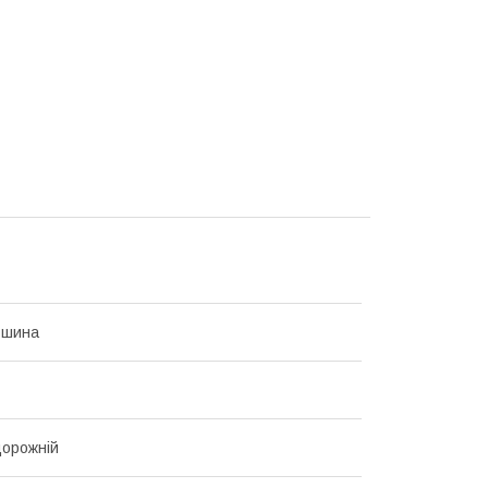
-шина
дорожній