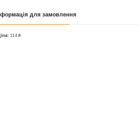
нформація для замовлення
іна:
114 ₴