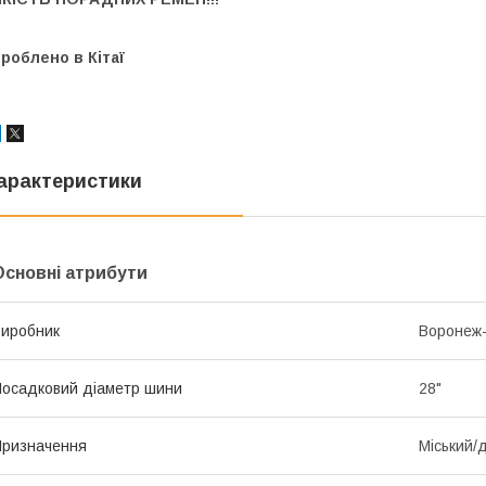
роблено в Кітаї
арактеристики
Основні атрибути
иробник
Воронеж
осадковий діаметр шини
28"
ризначення
Міський/