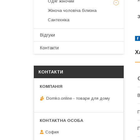
Одяг жіночий
Жіноча чоловіча білизна
З
Сантехніка
Відгуки
Контакти
Х
КОНТАКТИ
В
Domko.online - товари для дому
П
П
София