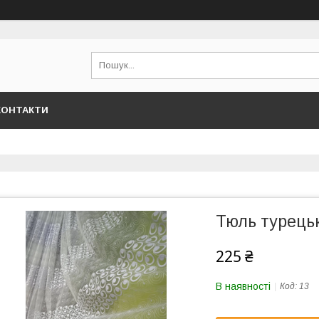
КОНТАКТИ
Тюль турець
225 ₴
В наявності
Код:
13