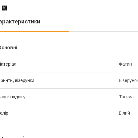
арактеристики
Основні
атеріал
Фатин
ринти, візерунки
Візеруно
посіб підвісу
Тасьма
олір
Білий