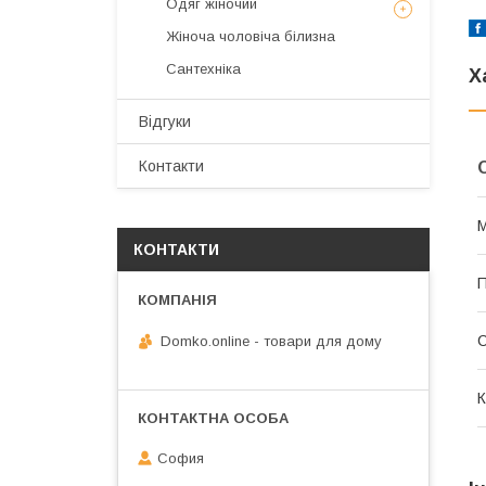
Одяг жіночий
Жіноча чоловіча білизна
Сантехніка
Х
Відгуки
Контакти
М
КОНТАКТИ
П
С
Domko.online - товари для дому
К
София