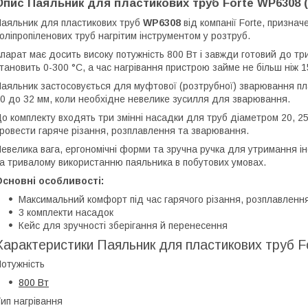
Опис Паяльник для пластикових труб Forte WP6308 (
аяльник для пластикових труб
WP6308
від компанії Forte, призна
оліпропіленових труб нагрітим інструментом у розтруб.
парат має досить високу потужність 800 Вт і завжди готовий до т
тановить 0-300 °C, а час нагрівання пристрою займе не більш ніж 1
аяльник застосовується для муфтової (розтрубної) зварювання плас
0 до 32 мм, коли необхідне невелике зусилля для зварювання.
о комплекту входять три змінні насадки для труб діаметром 20, 25
ровести гаряче різання, розплавлення та зварювання.
евелика вага, ергономічні форми та зручна ручка для утримання
а тривалому використанню паяльника в побутових умовах.
сновні особливості:
Максимальний комфорт під час гарячого різання, розплавленн
3 комплекти насадок
Кейс для зручності зберігання й перенесення
Характеристики Паяльник для пластикових труб F
отужність
800 Вт
ип нагрівання