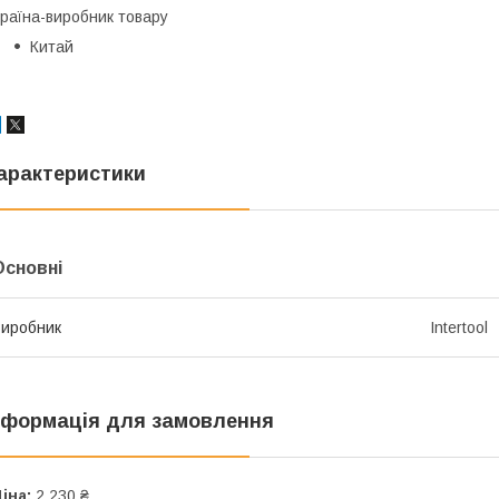
раїна-виробник товару
Китай
арактеристики
Основні
иробник
Intertool
нформація для замовлення
іна:
2 230 ₴