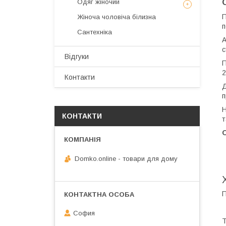
Одяг жіночий
П
Жіноча чоловіча білизна
п
Сантехніка
А
с
Відгуки
П
2
Контакти
Д
п
Н
КОНТАКТИ
т
О
Domko.online - товари для дому
П
София
Т