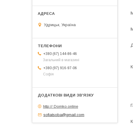
М
Удрицьк, Україна
М
Д
+380 (67) 144-86-46
Загальний в магазині
К
+380 (97) 916-97-06
Софія
Г
http:// Domko.online
sofiatsoba@gmail.com
К