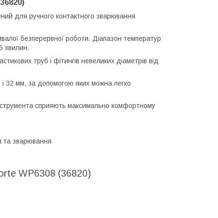
36820)
чений для ручного контактного зварювання
ривалої безперервної роботи. Діапазон температур
5 хвилин.
тикових труб і фітингів невеликих діаметрів від
 і 32 мм, за допомогою яких можна легко
 інструмента сприяють максимально комфортному
я та зварювання
orte WP6308 (36820)