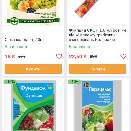
Фунгіцид СКОР 1,6 мл розчин
від комплексу грибкових
Сірка колоїдна, 40г.
захворювань Белреахім
В наявності
В наявності
18
22,50
₴
₴
20 ₴
25 ₴
Купити
Купити
–10%
–10%