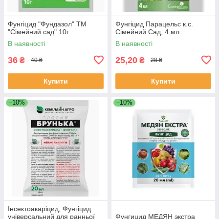
Фунгіцид "Фундазол" ТМ
Фунгіцид Парацельс к.с.
"Сімейний сад" 10г
Сімейний Сад, 4 мл
В наявності
В наявності
36
25,20
₴
₴
40 ₴
28 ₴
Купити
Купити
–10%
–10%
Інсектоакаріцид, Фунгіцид
універсальний для ранньої
Фунгицид МЕДЯН экстра