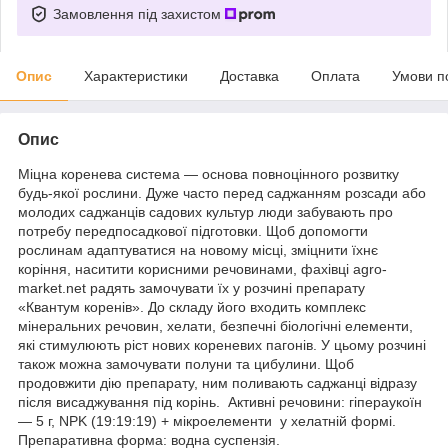
Замовлення під захистом
Опис
Характеристики
Доставка
Оплата
Умови п
Опис
Міцна коренева система — основа повноцінного розвитку
будь-якої рослини. Дуже часто перед саджанням розсади або
молодих саджанців садових культур люди забувають про
потребу передпосадкової підготовки. Щоб допомогти
рослинам адаптуватися на новому місці, зміцнити їхнє
коріння, наситити корисними речовинами, фахівці agro-
market.net радять замочувати їх у розчині препарату
«Квантум коренів». До складу його входить комплекс
мінеральних речовин, хелати, безпечні біологічні елементи,
які стимулюють ріст нових кореневих пагонів. У цьому розчині
також можна замочувати полуни та цибулини. Щоб
продовжити дію препарату, ним поливають саджанці відразу
після висаджування під корінь. Активні речовини: гіпераукоїн
— 5 г, NPK (19:19:19) + мікроелементи у хелатній формі.
Препаративна форма: водна суспензія.