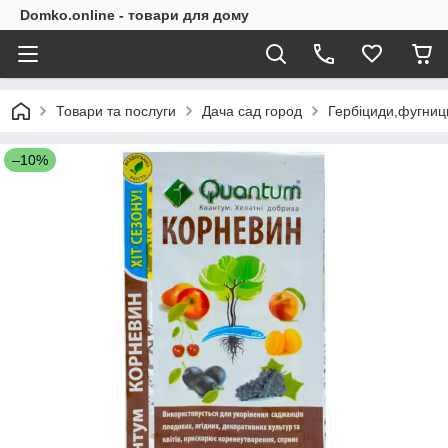
Domko.online - товари для дому
Товари та послуги
Дача сад город
Гербіциди,фугниц
–10%