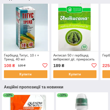
Гербіцид Титус, 10 г +
Антисап 50 г гербіцид
Герб
Тренд, 40 мл
вибіркової дії, прикрасить
108
189
225
₴
₴
120 ₴
Купити
Купити
Акційні пропозиції та новинки
–10%
–10%