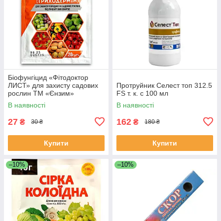
Біофунгіцид «Фітодоктор
ЛИСТ» для захисту садових
Протруйник Селест топ 312.5
рослин ТМ «Єнзим»
FS т. к. с 100 мл
В наявності
В наявності
27
162
₴
₴
30 ₴
180 ₴
Купити
Купити
–10%
–10%