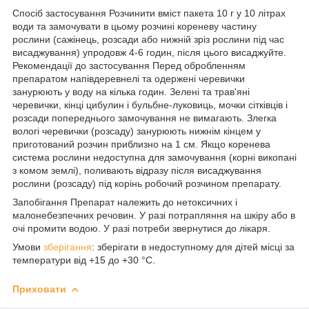
Спосіб застосування Розчинити вміст пакета 10 г у 10 літрах
води та замочувати в цьому розчині кореневу частину
рослини (сажінець, розсади або нижній зріз рослини під час
висаджування) упродовж 4-6 годин, після цього висаджуйте.
Рекомендації до застосування Перед обробленням
препаратом напівдеревнелі та одержені черевички
занурюють у воду на кілька годин. Зелені та трав'яні
черевички, кінці цибулин і бульбне-луковиць, мочки сітківців і
розсади попереднього замочування не вимагають. Злегка
вологі черевички (розсаду) занурюють нижнім кінцем у
приготований розчин приблизно на 1 см. Якщо коренева
система рослини недоступна для замочування (корні викопані
з комом землі), поливають відразу після висаджування
рослини (розсаду) під корінь робочий розчином препарату.
Запобігання Препарат належить до нетоксичних і
малонебезпечних речовин. У разі потрапляння на шкіру або в
очі промити водою. У разі потреби звернутися до лікаря.
Умови
зберігання
: зберігати в недоступному для дітей місці за
температури від +15 до +30 °C.
Приховати