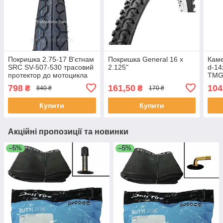
Покришка 2.75-17 В'єтнам
Покришка General 16 х
Каме
SRC SV-507-530 трасовий
2.125"
d-14
протектор до мотоцикла
ТМG
Альфа, Дельта, Мустанг
798
161,50
104
₴
₴
840 ₴
170 ₴
Купити
Купити
Акційні пропозиції та новинки
–5%
–5%