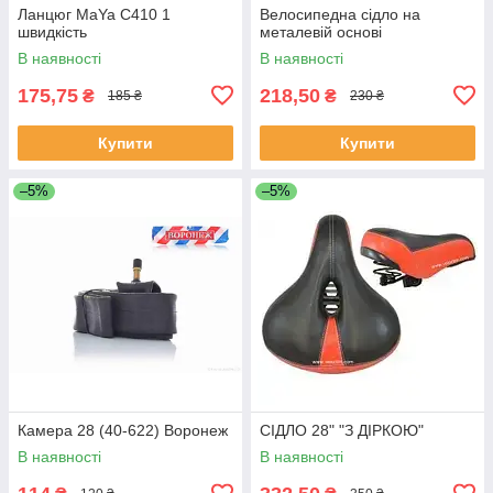
Ланцюг MaYa C410 1
Велосипедна сідло на
швидкість
металевій основі
В наявності
В наявності
175,75
218,50
₴
₴
185 ₴
230 ₴
Купити
Купити
–5%
–5%
Камера 28 (40-622) Воронеж
СІДЛО 28" "З ДІРКОЮ"
В наявності
В наявності