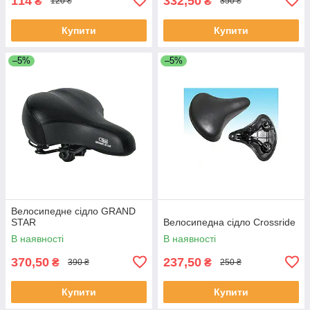
114
332,50
₴
₴
120 ₴
350 ₴
Купити
Купити
–5%
–5%
Велосипедне сідло GRAND
STAR
Велосипедна сідло Crossride
В наявності
В наявності
370,50
237,50
₴
₴
390 ₴
250 ₴
Купити
Купити