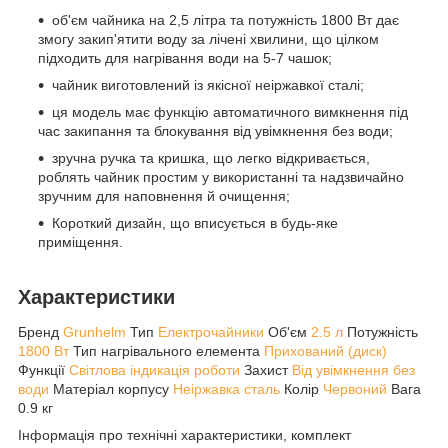
об'єм чайника на 2,5 літра та потужність 1800 Вт дає
змогу закип'ятити воду за лічені хвилини, що цілком
підходить для нагрівання води на 5-7 чашок;
чайник виготовлений із якісної неіржавкої сталі;
ця модель має функцію автоматичного вимкнення під
час закипання та блокування від увімкнення без води;
зручна ручка та кришка, що легко відкривається,
роблять чайник простим у використанні та надзвичайно
зручним для наповнення й очищення;
Короткий дизайн, що вписується в будь-яке
приміщення.
Характеристики
Бренд
Grunhelm
Тип
Електрочайники
Об'єм
2.5 л
Потужність
1800 Вт
Тип нагрівального елемента
Прихований (диск)
Функції
Світлова індикація роботи
Захист
Від увімкнення без
води
Матеріал корпусу
Неіржавка сталь
Колір
Червоний
Вага
0.9 кг
Інформація про технічні характеристики, комплект