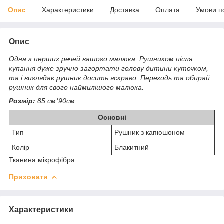
Опис
Характеристики
Доставка
Оплата
Умови п
Опис
Одна з перших речей вашого малюка. Рушником після
купання дуже зручно загортати голову дитини куточком,
та і виглядає рушник досить яскраво. Переходь та обирай
рушник для свого наймилішого малюка.
Розмір:
85 см*90см
Основні
Тип
Рушник з капюшоном
Колір
Блакитний
Тканина мікрофібра
Приховати
Характеристики