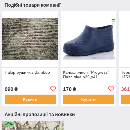
Подібні товари компанії
Набір рушників Bamboo
Калоші жіночі "Progress"
Терм
Паяс піна р39,р41
1753
690
170
361
₴
₴
Купити
Купити
Акційні пропозиції та новинки
–5%