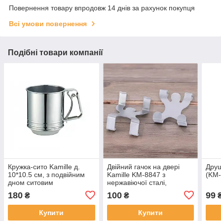
Повернення товару впродовж 14 днів за рахунок покупця
Всі умови повернення
Подібні товари компанії
Кружка-сито Kamille д.
Двійний гачок на двері
Друш
10*10.5 см, з подвійним
Kamille KM-8847 з
(KM-
дном ситовим
нержавіючої сталі,
4,6x4,6x5 см для дому
180
100
99
₴
₴
Купити
Купити