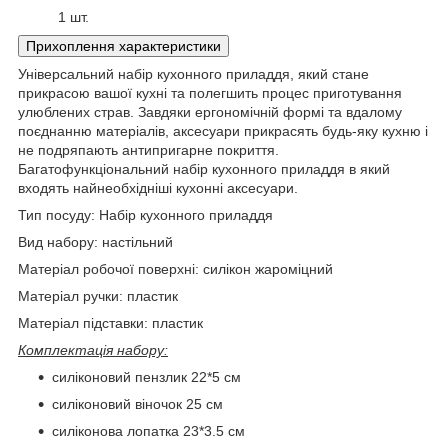
1 шт.
Прихоплення характеристики
Універсальний набір кухонного приладдя, який стане
прикрасою вашої кухні та полегшить процес приготування
улюблених страв. Завдяки ергономічній формі та вдалому
поєднанню матеріалів, аксесуари прикрасять будь-яку кухню і
не подряпають антипригарне покриття.
Багатофункціональний набір кухонного приладдя в який
входять найнеобхідніші кухонні аксесуари.
Тип посуду: Набір кухонного приладдя
Вид набору: настільний
Матеріал робочої поверхні: силікон жароміцний
Матеріал ручки: пластик
Матеріал підставки: пластик
Комплектація набору:
силіконовий пензлик 22*5 см
силіконовий віночок 25 см
силіконова лопатка 23*3.5 см