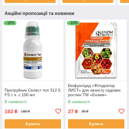
Акційні пропозиції та новинки
–10%
–10%
Біофунгіцид «Фітодоктор
Протруйник Селест топ 312.5
ЛИСТ» для захисту садових
FS т. к. с 100 мл
рослин ТМ «Єнзим»
В наявності
В наявності
162
27
₴
₴
180 ₴
30 ₴
Купити
Купити