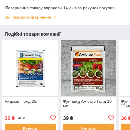
Повернення товару впродовж 14 днів за рахунок покупця
Всі умови повернення
Подібні товари компанії
Ридоміл Голд 25г
Фунгіцид Амістар Голд 10
Фунг
мл
"Сім
36
39
36
₴
₴
40 ₴
Купити
Купити