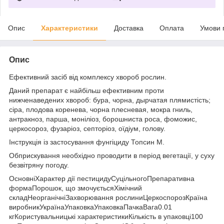
Опис
Характеристики
Доставка
Оплата
Умови 
Опис
Ефективний засіб від комплексу хвороб рослин.
Даний препарат є найбільш ефективним проти
нижченаведених хвороб: бура, чорна, дырчатая плямистість;
сіра, плодова коренева, чорна плесневая, мокра гниль,
антракноз, парша, моніліоз, борошниста роса, фоможис,
церкосороз, фузаріоз, септоріоз, оїдіум, голову.
Інструкція із застосування фунгіциду Топсин М.
Обприскування необхідно проводити в період вегетації, у суху
безвітряну погоду.
ОсновніХарактер дії пестицидуСуцільногоПрепаративна
формаПорошок, що змочуєтьсяХімічний
складНеорганічніЗахворювання рослиниЦеркоспорозКраїна
виробникУкраїнаУпаковкаУпаковкаПачкаВага0.01
кгКористувальницькі характеристикиКількість в упаковці100