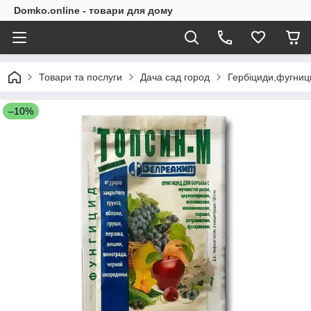
Domko.online - товари для дому
Товари та послуги
Дача сад город
Гербіциди,фугниц
–10%