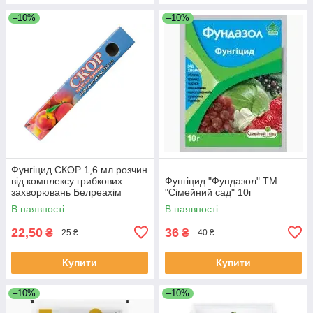
–10%
–10%
Фунгіцид СКОР 1,6 мл розчин
від комплексу грибкових
Фунгіцид "Фундазол" ТМ
захворювань Белреахім
"Сімейний сад" 10г
В наявності
В наявності
22,50
36
₴
₴
25 ₴
40 ₴
Купити
Купити
–10%
–10%