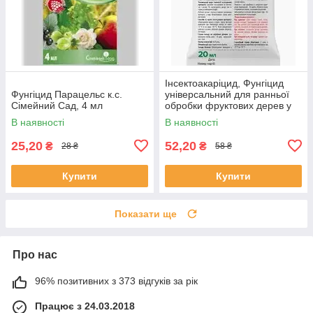
Інсектоакаріцид, Фунгіцид
Фунгіцид Парацельс к.с.
універсальний для ранньої
Сімейний Сад, 4 мл
обробки фруктових дерев у
саду Брунька 20мл
В наявності
В наявності
25,20
52,20
₴
₴
28 ₴
58 ₴
Купити
Купити
Показати ще
Про нас
96% позитивних з 373 відгуків за рік
Працює з 24.03.2018