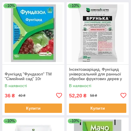
–10%
–10%
Інсектоакаріцид, Фунгіцид
Фунгіцид "Фундазол" ТМ
універсальний для ранньої
"Сімейний сад" 10г
обробки фруктових дерев у
саду Брунька 20мл
В наявності
В наявності
36
52,20
₴
₴
40 ₴
58 ₴
Купити
Купити
–10%
–10%