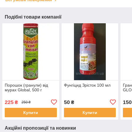
Подібні товари компанії
Порошок (гранули) від
Фунгіцид Зрісток 100 мл
Гран
мурах Global, 500 г
GLO
225
50
150
₴
₴
250 ₴
Купити
Купити
Акційні пропозиції та новинки