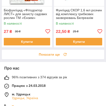
Біофунгіцид «Фітодоктор
Фунгіцид СКОР 1,6 мл розчин
ЛИСТ» для захисту садових
від комплексу грибкових
рослин ТМ «Єнзим»
захворювань Белреахім
В наявності
В наявності
27
22,50
₴
₴
30 ₴
25 ₴
Купити
Купити
Показати ще
Про нас
96% позитивних з 374 відгуків за рік
Працює з 24.03.2018
м. Удрицьк
Удрицьк, Україна