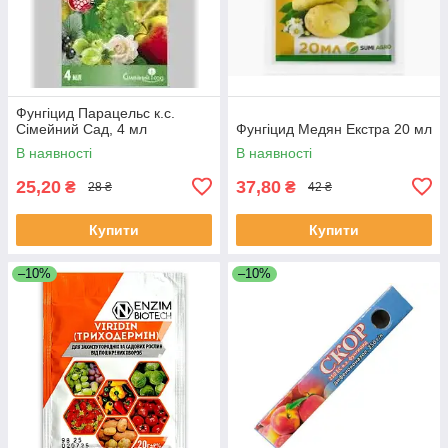
Фунгіцид Парацельс к.с.
Сімейний Сад, 4 мл
Фунгіцид Медян Екстра 20 мл
В наявності
В наявності
25,20
37,80
₴
₴
28 ₴
42 ₴
Купити
Купити
–10%
–10%