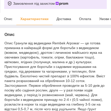
Замовлення під захистом
Опис
Характеристики
Доставка
Оплата
Умови 
Опис
Опис Гранули від ведмедики Rembek Агромаг — це готова
приманка в найкращій формі для боротьби з ведмедиком
(вовком, медведкою), дротом і личинкою майського жука на
овочевих (картофель, томати, огірки, баклажани тощо),
квіткових, ягідних (полуниця, малина и др.) культурах.
Пристосування для боротьби з садовими мурашками на
грядках, під деревами та чагарниками, у теплицях, біля
будівель. Екологічно чистий препарат зі 100% ефектом. Вміст
пакета розрахований на оброблення 10-12 соток.
Застосування: Первое оброблення проводити за 5-10 днів до
посіву або садіння рослин, друге — у разі появи ходів
ведмедики, у період їх розмноження (май, червень). Для
боротьби з ведмедиком принаду по 2-4 г (0,5 чайної ложки),
розкласти в норки та ходи ведмедики на глибину 3-5 см на
відстані 0,5-0,7 м, після чого вхід ущільнити. Якщо ґрунт