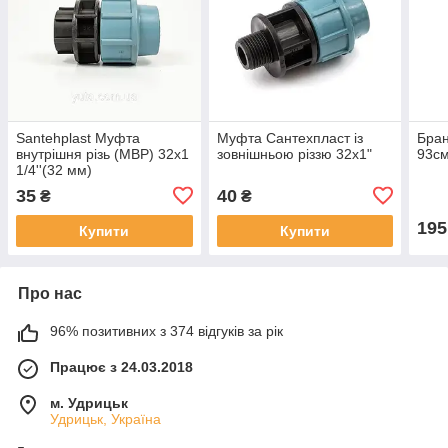
Santehplast Муфта
Муфта Сантехпласт із
Бран
внутрішня різь (МВР) 32х1
зовнішньою різзю 32x1"
93см
1/4''(32 мм)
35
40
₴
₴
195
Купити
Купити
Про нас
96% позитивних з 374 відгуків за рік
Працює з 24.03.2018
м. Удрицьк
Удрицьк, Україна