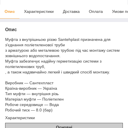
Опис
Характеристики
Доставка
Оплата
Умови п
Опис
Муфта з внутрішньою різзю Santehplast призначена для
з'єднання поліетиленової труби
з арматурою або металевою трубою під час монтажу систем
зовнішнього водопостачання.
Муфта забезпечує надійну герметизацію системи з
поліетиленових труб,
, а також надзвичайно легкий і швидкий спосіб монтажу.
Виробник — Сантехпласт
Країна-виробник — Україна
Тип муфти — внутрішня різь
Матеріал муфти — Поліетилен
Робоче середовище — Вода
Робочий тиск — 8.0 (бар)
Характеристики
Основні