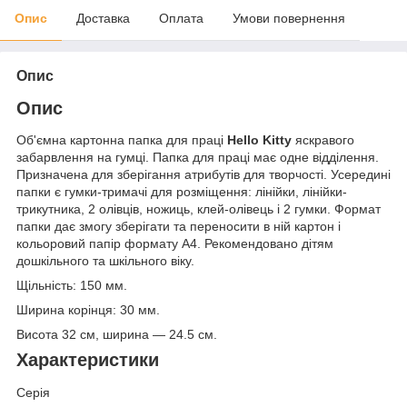
Опис
Доставка
Оплата
Умови повернення
Опис
Опис
Об'ємна картонна папка для праці
Hello Kitty
яскравого
забарвлення на гумці. Папка для праці має одне відділення.
Призначена для зберігання атрибутів для творчості. Усередині
папки є гумки-тримачі для розміщення: лінійки, лінійки-
трикутника, 2 олівців, ножиць, клей-олівець і 2 гумки. Формат
папки дає змогу зберігати та переносити в ній картон і
кольоровий папір формату А4. Рекомендовано дітям
дошкільного та шкільного віку.
Щільність: 150 мм.
Ширина корінця: 30 мм.
Висота 32 см, ширина — 24.5 см.
Характеристики
Серія