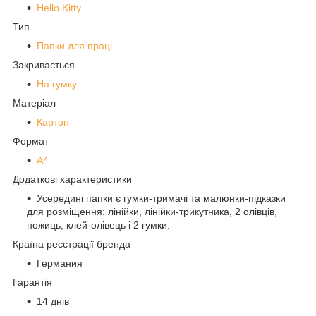
Hello Kitty
Тип
Папки для праці
Закривається
На гумку
Матеріал
Картон
Формат
A4
Додаткові характеристики
Усередині папки є гумки-тримачі та малюнки-підказки
для розміщення: лінійки, лінійки-трикутника, 2 олівців,
ножиць, клей-олівець і 2 гумки.
Країна реєстрації бренда
Германия
Гарантія
14 днів