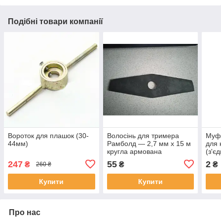
Подібні товари компанії
Вороток для плашок (30-
Волосінь для тримера
Муф
44мм)
Рамболд — 2,7 мм х 15 м
для 
кругла армована
(з'є
247
55
2
₴
₴
₴
260 ₴
Купити
Купити
Про нас