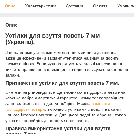
Опис
Характеристики
Доставка
Оплата
Умови п
Опис
Устілки для взуття повсть 7 мм
(Украина).
З повстяними устілками кожен знайомий ще з дитинства,
адже це ефективний варіант утепитися на зиму за досить
низькою ціною. Вони чудово рятують у сильні морози навіть
тих, хто працює не в приміщенні, водночас усуваючи сторонні
запахи.
Призначення устілки для взуття повсть 7 мм.
Синтетичні різновиди все ще викликають підозри, а незмінна
класика добре амортизує й гарантує низьку теплопровідність
за невеликої ваги та доступної ціни. Можна
замовити
господарські товари
, включно з устілками з повсті, на сайті
нашого інтернет-магазину. Для цього додайте обраний товар
у кошик і перейдіть до оформлення заявки.
Правила використання устілки для взуття
повсть 7 мм.