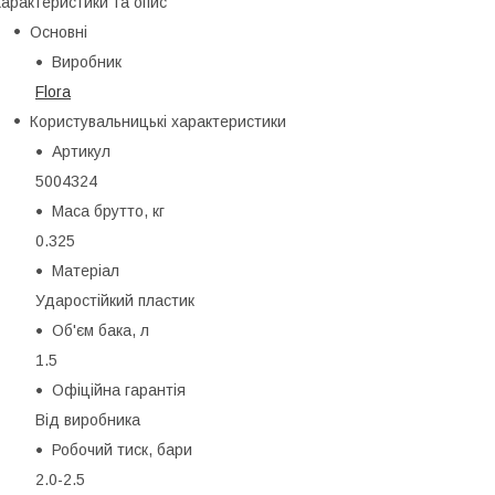
арактеристики та опис
Основні
Виробник
Flora
Користувальницькі характеристики
Артикул
5004324
Маса брутто, кг
0.325
Матеріал
Ударостійкий пластик
Об'єм бака, л
1.5
Офіційна гарантія
Від виробника
Робочий тиск, бари
2.0-2.5