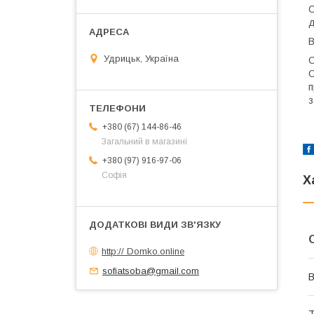
О
д
В
Удрицьк, Україна
О
О
п
з
+380 (67) 144-86-46
Загальний в магазині
+380 (97) 916-97-06
Софія
Х
http:// Domko.online
sofiatsoba@gmail.com
В
Т