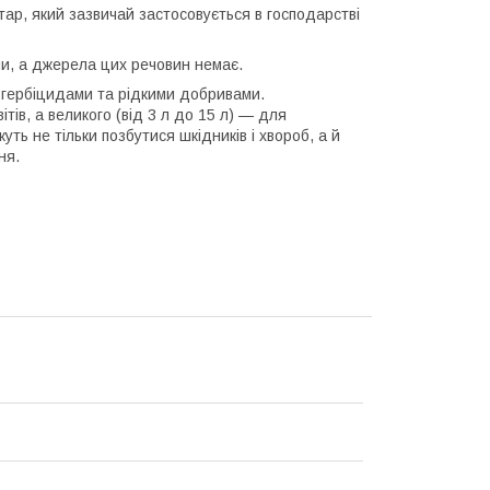
ар, який зазвичай застосовується в господарстві
ни, а джерела цих речовин немає.
 гербіцидами та рідкими добривами.
тів, а великого (від 3 л до 15 л) — для
ть не тільки позбутися шкідників і хвороб, а й
ня.