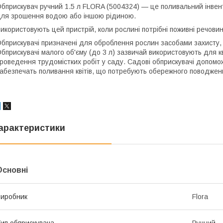
бприскувач ручний 1.5 л FLORA (5004324) — це поливальний інвент
ля зрошення водою або іншою рідиною.
икористовують цей пристрій, коли рослині потрібні поживні речови
бприскувачі призначені для оброблення рослин засобами захисту,
бприскувачі малого об'єму (до 3 л) зазвичай використовують для кві
роведення трудомістких робіт у саду. Садові обприскувачі допоможу
абезпечать поливання квітів, що потребують обережного поводжен
арактеристики
Основні
иробник
Flora
ип обприскувача
Ручний