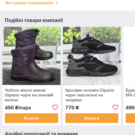
Всі умови повернення
Подібні товари компанії
Чоботи жіночі зимові
Кросівки чоловічі Gipanis
Бурк
Gipanis чорні на пінковій
чорні текстильні на
МА-
калоші
шнурках
450
770
490
₴/пара
₴
Купити
Купити
Акційні пропозиції та новинки