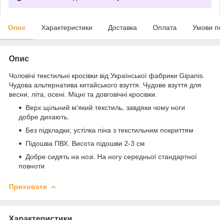
Опис
Характеристики
Доставка
Оплата
Умови п
Опис
Чоловічі текстильні кросівки від Української фабрики Gipanis.
Чудова альтернатива китайського взуття. Чудове взуття для
весни, літа, осені. Міцні та довговічні кросівки.
Верх щільний м'який текстиль, завдяки чому ноги
добре дихають.
Без підкладки, устілка піна з текстильним покриттям
Підошва ПВХ. Висота підошви 2-3 см
Добре сидять на нозі. На ногу середньої стандартної
повноти
Приховати
Характеристики