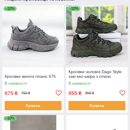
–10%
–10%
Кросівки чоловічі Dago Style
Кросівки жиночі гіпаніс 675
хакі еко-шкіра з сіткою
В наявності
В наявності
675
855
₴
₴
750 ₴
950 ₴
Купити
Купити
–10%