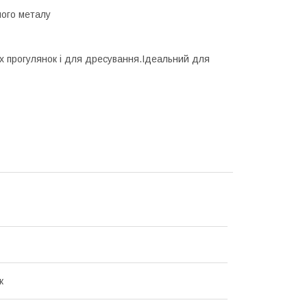
ного металу
 прогулянок і для дресування.Ідеальний для
к