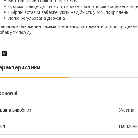
Виготовлений із міцного брезенту
Пряжка, кільце для повідця й окантовка отворів зроблені з міц
Шкіряні вставки забезпечують надійність у місцях кріплень
Легко регульована довжина
ашийник бавовняна тасьма може використовуватися для щоденних
обак усіх порід.
арактеристики
Основні
раїна виробник
Україна
ип
Нашийни