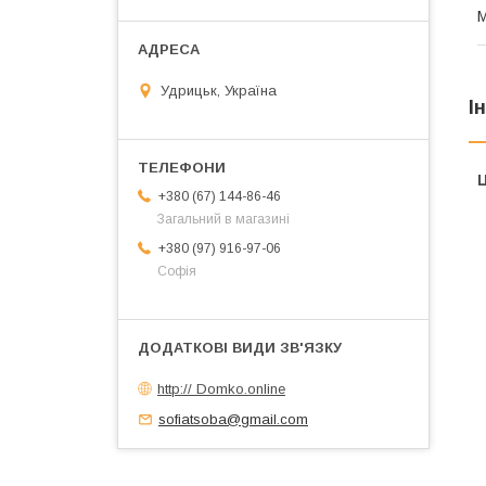
М
Удрицьк, Україна
І
Ц
+380 (67) 144-86-46
Загальний в магазині
+380 (97) 916-97-06
Софія
http:// Domko.online
sofiatsoba@gmail.com