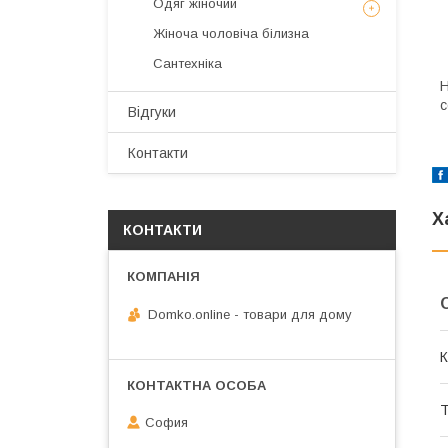
Одяг жіночий
Жіноча чоловіча білизна
Сантехніка
Н
с
Відгуки
Контакти
Х
КОНТАКТИ
Domko.online - товари для дому
К
Т
София