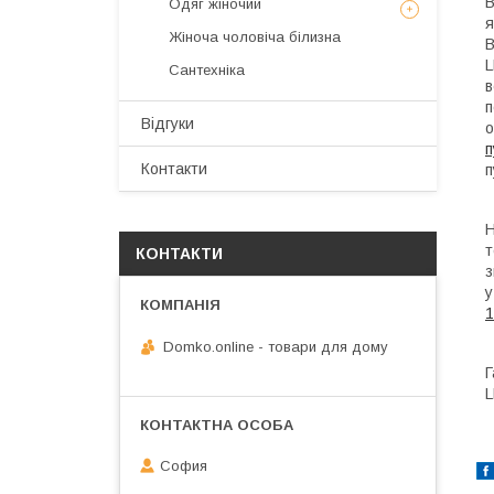
В
Одяг жіночий
я
Жіноча чоловіча білизна
В
L
Сантехніка
в
п
Відгуки
о
п
Контакти
п
Н
т
КОНТАКТИ
з
у
1
Domko.online - товари для дому
Г
L
София