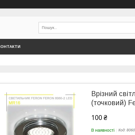
КОНТАКТИ
Врізний світ
(точковий) F
100 ₴
В наявності
Код:
8060