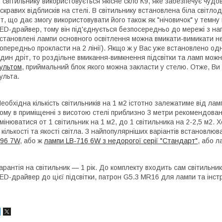
 світильнику використовується якісне скло К9, яке забезпечує чудов
скравих відблисків на стелі. В світильнику встановлена біла світло
т, що дає змогу використовувати його також як "нічовичок" у темн
ED-драйвер, тому він під'єднується безпосередньо до мережі з нап
становлені лампи основного освітлення можна вмикати-вимикати 
опередньо прокласти на 2 лінії). Якщо ж у Вас уже встановлено од
дин дріт, то роздільне вмикання-вимкнення підсвітки та ламп мож
ультом
, приймальний блок якого можна закласти у стелю. Отже, В
ульта.
еобхідна кількість світильників на 1 м2 істотно залежатиме від ла
ому в приміщенні з висотою стелі приблизно 3 метри рекомендована
мінюватися от 1 світильник на 1 м2, до 1 світильника на 2-2,5 м2. 
 кількості та якості світла. З найпопулярніших варіантів встанов
96 7W
, або ж
лампи LB-716 6W з недорогої серії "Стандарт"
, або 
арантія на світильник — 1 рік. До комплекту входить сам світильни
ED-драйвер до цієї підсвітки, патрон G5.3 MR16 для лампи та інстр