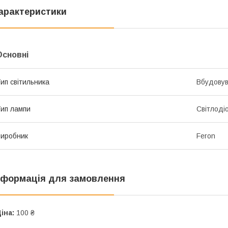
арактеристики
Основні
ип світильника
Вбудову
ип лампи
Світлоді
иробник
Feron
нформація для замовлення
іна:
100 ₴