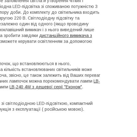
е заломлення світла й утворення чітких і
діодна LED-підсвітка зі споживаною потужністю 3
у пору доби. До комплекту до світильника входить
ругою 220 В. Світлодіодну підсвітку та
незалежно один від одного (якщо проводину
ноклавішний вимикач і з нього виведений лише
на зробити завдяки
дистанційного вимикача з
и зможете керувати освітленням за допомогою
мпочок, що встановлюються в нього,
 кількість встановлюваних світильників може
Хоча, звісно, це також залежить від Ваших переваг
люваних лампочок можна порекомендувати лампи
LB-
лампи
LB-240 4W з дешевої серії "Економ"
.
к зі світлодіодною LED-підсвіткою, компактний
укція з експлуатації ( російською мовою).