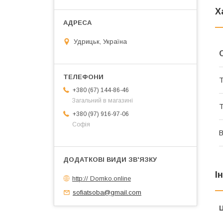
Х
Удрицьк, Україна
Т
+380 (67) 144-86-46
Загальний в магазині
Т
+380 (97) 916-97-06
Софія
В
І
http:// Domko.online
sofiatsoba@gmail.com
Ц