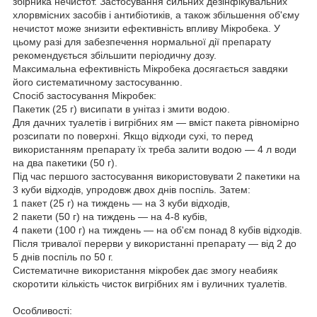
збірника нечистот. Застосування сильних дезінфікувальних
хлорвмісних засобів і антибіотиків, а також збільшення об'єму
нечистот може знизити ефективність впливу Мікробека. У
цьому разі для забезпечення нормальної дії препарату
рекомендується збільшити періодичну дозу.
Максимальна ефективність Мікробека досягається завдяки
його систематичному застосуванню.
Спосіб застосування Мікробек:
Пакетик (25 г) висипати в унітаз і змити водою.
Для дачних туалетів і вигрібних ям — вміст пакета рівномірно
розсипати по поверхні. Якщо відходи сухі, то перед
використанням препарату їх треба залити водою — 4 л води
на два пакетики (50 г).
Під час першого застосування використовувати 2 пакетики на
3 куби відходів, упродовж двох днів поспіль. Затем:
1 пакет (25 г) на тиждень — на 3 куби відходів,
2 пакети (50 г) на тиждень — на 4-8 кубів,
4 пакети (100 г) на тиждень — на об'єм понад 8 кубів відходів.
Після тривалої перерви у використанні препарату — від 2 до
5 днів поспіль по 50 г.
Систематичне використання мікробек дає змогу неабияк
скоротити кількість чисток вигрібних ям і вуличних туалетів.
Особливості: