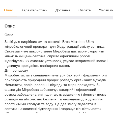
Опис
Характеристики
Доставка
Оплата
Умови п
Опис
Опис
Засіб для вигрібних ям та септиків Bros Microbec Ultra —
мікробіологічний препарат для біодеградації вмісту септика.
Систематичне використання Мікробека дає змогу скоротити
кількість чищень септика, сприяє ефективній роботі
індивідуальних очисних установок, усуває неприємний запах і
підвищує прохідність санітарних систем.
Дія препарату
Мікробек містить спеціальні культури бактерій і ферменти, які
прискорюють природний процес розпаду органічних відходів.
Нечистоти, папір, рослинні відходи та жири проходять. 3-
фазна дія Мікробека забезпечує швидкий і ефективний
розпад забруднень, які підлягають зрідженню і ферментному
розпаду на абсолютно безпечні та нешкідливі для довкілля
прості хімічні сполуки та воду. Це дає змогу видаляти із
септика накопичені відкладення і скорочує кількість чисток