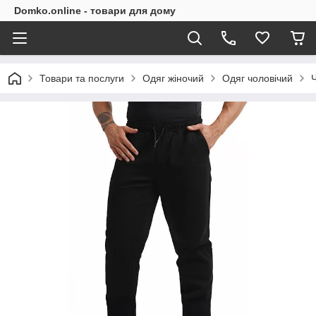
Domko.online - товари для дому
Товари та послуги
Одяг жіночий
Одяг чоловічий
Ч