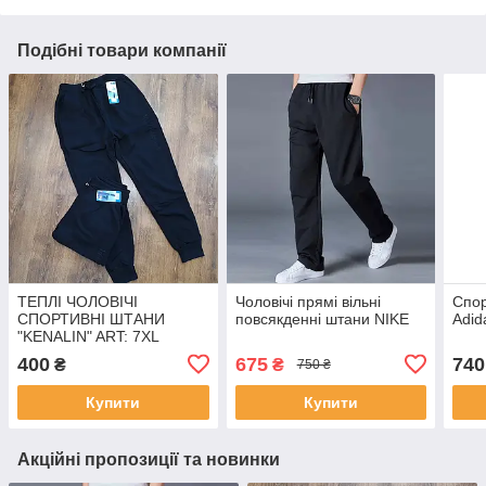
Подібні товари компанії
ТЕПЛІ ЧОЛОВІЧІ
Чоловічі прямі вільні
Спор
СПОРТИВНІ ШТАНИ
повсякденні штани NIKE
Adid
"KENALIN" ART: 7XL
400
675
740
₴
₴
750 ₴
Купити
Купити
Акційні пропозиції та новинки