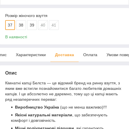
Розмір жіночого взуття
37
38
39
40
41
В наявності
пис
Характеристики
Доставка
Оплата
Умови пове
Опис
Кімнатні капці Белста — це відомий бренд на ринку взуття, з
яким вже встигли познайомитися багато любителів домашніх
капців. І це абсолютно не даремно, тому що ці капці мають
ряд незаперечних переваг:
Виробництво Україна
(що не менш важливо)!!!
Якісні натуральні матеріали
, що забезпечують
комфорт і довговічність.
Міцні поліуретанові підошви
, які гарантують