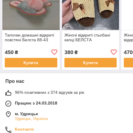
Тапочки домашні відкриті
Жіночі відкриті стьобані
Жіно
повстяні Белста 88-43
капці БЕЛСТА
відкр
450
380
470
₴
₴
Купити
Купити
Про нас
96% позитивних з 374 відгуків за рік
Працює з 24.03.2018
м. Удрицьк
Удрицьк, Україна
Контакти