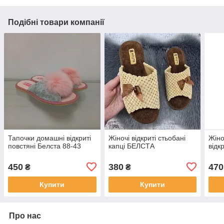
Подібні товари компанії
Тапочки домашні відкриті
Жіночі відкриті стьобані
Жіно
повстяні Белста 88-43
капці БЕЛСТА
відк
450
380
470
₴
₴
Купити
Купити
Про нас