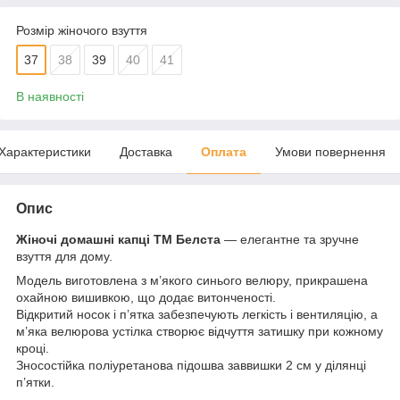
Розмір жіночого взуття
37
38
39
40
41
В наявності
Характеристики
Доставка
Оплата
Умови повернення
Опис
Жіночі домашні капці ТМ Белста
— елегантне та зручне
взуття для дому.
Модель виготовлена з м’якого синього велюру, прикрашена
охайною вишивкою, що додає витонченості.
Відкритий носок і п’ятка забезпечують легкість і вентиляцію, а
м’яка велюрова устілка створює відчуття затишку при кожному
кроці.
Зносостійка поліуретанова підошва заввишки 2 см у ділянці
п’ятки.