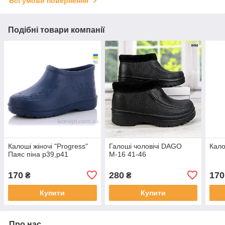
Всі умови повернення
Подібні товари компанії
Калоші жіночі "Progress"
Галоші чоловічі DAGO
Кало
Паяс піна р39,р41
М-16 41-46
170
280
170
₴
₴
Купити
Купити
Про нас