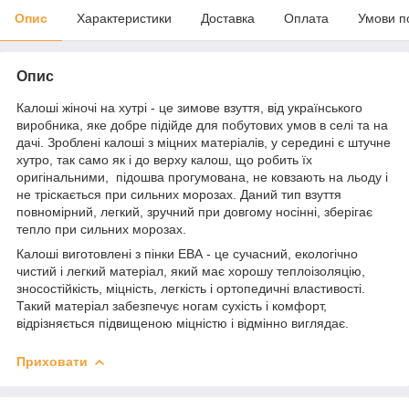
Опис
Характеристики
Доставка
Оплата
Умови п
Опис
Калоші жіночі на хутрі - це зимове взуття, від українського
виробника, яке добре підійде для побутових умов в селі та на
дачі. Зроблені калоші з міцних матеріалів, у середині є штучне
хутро, так само як і до верху калош, що робить їх
оригінальними, підошва прогумована, не ковзають на льоду і
не тріскається при сильних морозах. Даний тип взуття
повномірний, легкий, зручний при довгому носінні, зберігає
тепло при сильних морозах.
Калоші виготовлені з пінки ЕВА - це сучасний, екологічно
чистий і легкий матеріал, який має хорошу теплоізоляцію,
зносостійкість, міцність, легкість і ортопедичні властивості.
Такий матеріал забезпечує ногам сухість і комфорт,
відрізняється підвищеною міцністю і відмінно виглядає.
Приховати